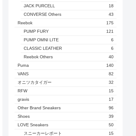
JACK PURCELL
18
CONVERSE Others
43
Reebok
175
PUMP FURY
121
PUMP OMNI LITE
6
CLASSIC LEATHER
6
Reebok Others
40
Puma
140
VANS
82
オニツカタイガー
32
RFW
15
gravis
17
Other Brand Sneakers
96
Shoes
39
LOVE Sneakers
50
スニーカーレポート
15