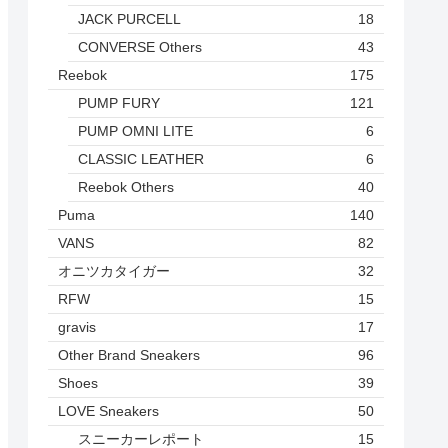
JACK PURCELL
18
CONVERSE Others
43
Reebok
175
PUMP FURY
121
PUMP OMNI LITE
6
CLASSIC LEATHER
6
Reebok Others
40
Puma
140
VANS
82
オニツカタイガー
32
RFW
15
gravis
17
Other Brand Sneakers
96
Shoes
39
LOVE Sneakers
50
スニーカーレポート
15