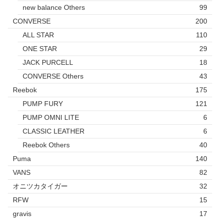
new balance Others
99
CONVERSE
200
ALL STAR
110
ONE STAR
29
JACK PURCELL
18
CONVERSE Others
43
Reebok
175
PUMP FURY
121
PUMP OMNI LITE
6
CLASSIC LEATHER
6
Reebok Others
40
Puma
140
VANS
82
オニツカタイガー
32
RFW
15
gravis
17