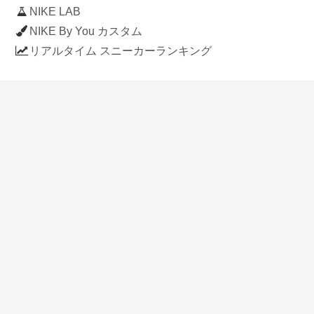
NIKE LAB
NIKE By You カスタム
リアルタイム スニーカーランキング
人気のスニーカー記事
ナイキ エアフォース1 ロー デラックス
「ワンピース」
NIKE AIR CHUKKA MOC ULTRA
[FLAX / FLAX-BLACK-BLACK]
(ah7915-201)
アディダス スタンスミス 「ホワイト/
ブルー」 (FV4083)