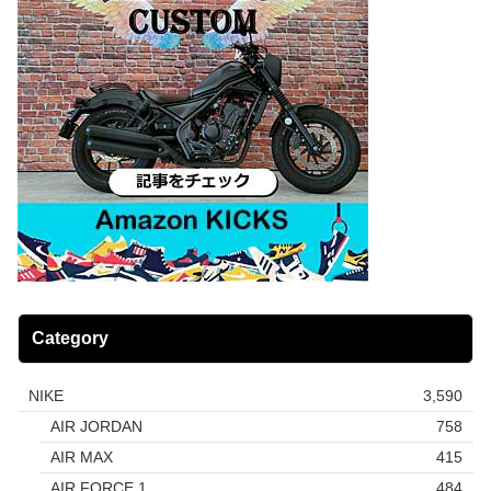
Category
NIKE
3,590
AIR JORDAN
758
AIR MAX
415
AIR FORCE 1
484