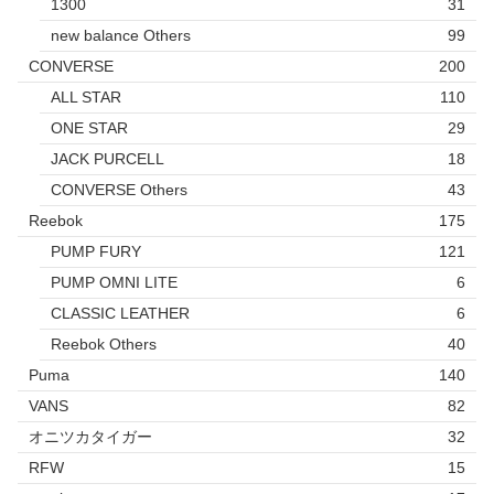
1300
31
new balance Others
99
CONVERSE
200
ALL STAR
110
ONE STAR
29
JACK PURCELL
18
CONVERSE Others
43
Reebok
175
PUMP FURY
121
PUMP OMNI LITE
6
CLASSIC LEATHER
6
Reebok Others
40
Puma
140
VANS
82
オニツカタイガー
32
RFW
15