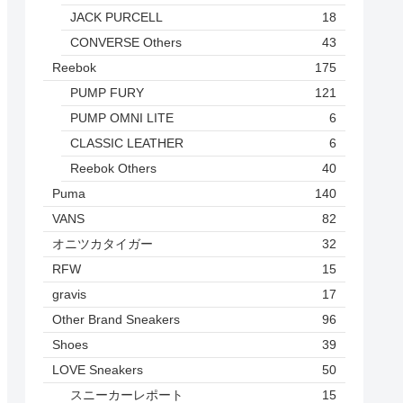
JACK PURCELL
18
CONVERSE Others
43
Reebok
175
PUMP FURY
121
PUMP OMNI LITE
6
CLASSIC LEATHER
6
Reebok Others
40
Puma
140
VANS
82
オニツカタイガー
32
RFW
15
gravis
17
Other Brand Sneakers
96
Shoes
39
LOVE Sneakers
50
スニーカーレポート
15