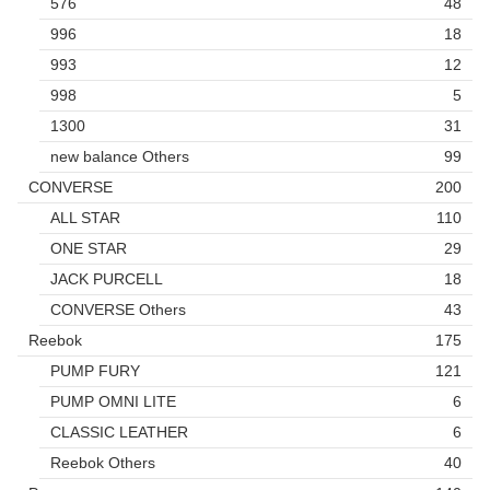
576
48
996
18
993
12
998
5
1300
31
new balance Others
99
CONVERSE
200
ALL STAR
110
ONE STAR
29
JACK PURCELL
18
CONVERSE Others
43
Reebok
175
PUMP FURY
121
PUMP OMNI LITE
6
CLASSIC LEATHER
6
Reebok Others
40