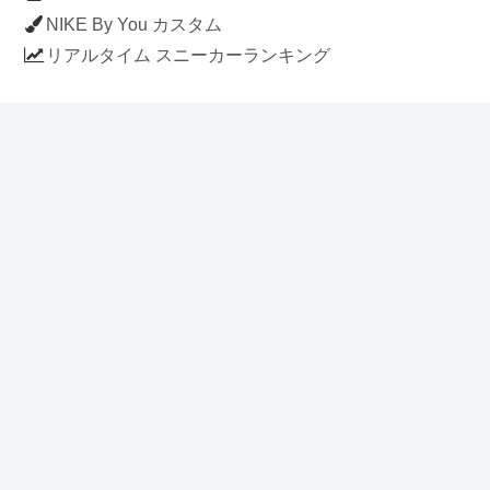
NIKE By You カスタム
リアルタイム スニーカーランキング
人気のスニーカー記事
ナイキ エアフォース1 ロー デラックス
「ワンピース」
NIKE AIR CHUKKA MOC ULTRA
[FLAX / FLAX-BLACK-BLACK]
(ah7915-201)
アディダス スタンスミス 「ホワイト/
ブルー」 (FV4083)
イラストに見える NIKE AIR FORCE 1