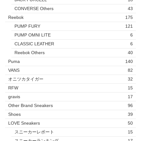
CONVERSE Others
43
Reebok
175
PUMP FURY
121
PUMP OMNI LITE
6
CLASSIC LEATHER
6
Reebok Others
40
Puma
140
VANS
82
オニツカタイガー
32
RFW
15
gravis
17
Other Brand Sneakers
96
Shoes
39
LOVE Sneakers
50
スニーカーレポート
15
スニーカーランキング
17