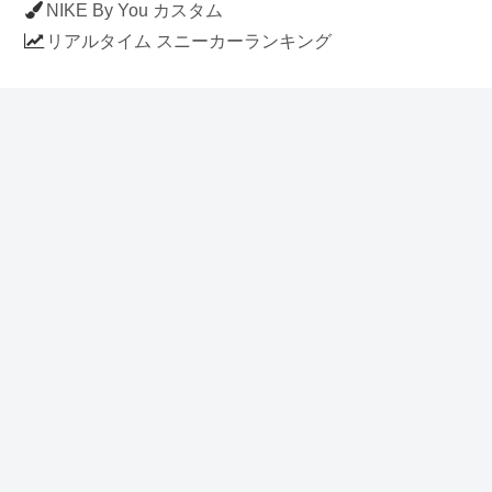
NIKE By You カスタム
リアルタイム スニーカーランキング
人気のスニーカー記事
ナイキ エアフォース1 ロー デラックス
「ワンピース」
NIKE AIR CHUKKA MOC ULTRA
[FLAX / FLAX-BLACK-BLACK]
(ah7915-201)
アディダス スタンスミス 「ホワイト/
ブルー」 (FV4083)
イラストに見える NIKE AIR FORCE 1