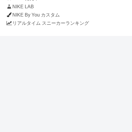
NIKE LAB
NIKE By You カスタム
リアルタイム スニーカーランキング
人気のスニーカー記事
ナイキ エアフォース1 ロー デラックス
「ワンピース」
NIKE AIR CHUKKA MOC ULTRA
[FLAX / FLAX-BLACK-BLACK]
(ah7915-201)
アディダス スタンスミス 「ホワイト/
ブルー」 (FV4083)