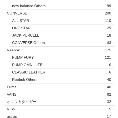
new balance Others
99
CONVERSE
200
ALL STAR
110
ONE STAR
29
JACK PURCELL
18
CONVERSE Others
43
Reebok
175
PUMP FURY
121
PUMP OMNI LITE
6
CLASSIC LEATHER
6
Reebok Others
40
Puma
140
VANS
82
オニツカタイガー
32
RFW
15
gravis
17