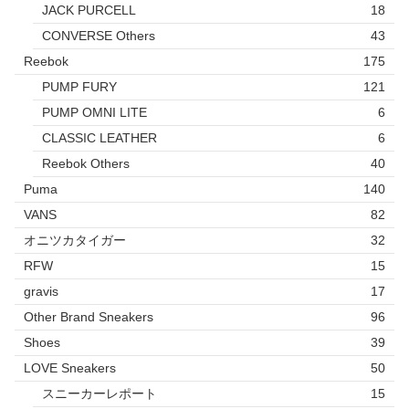
JACK PURCELL
18
CONVERSE Others
43
Reebok
175
PUMP FURY
121
PUMP OMNI LITE
6
CLASSIC LEATHER
6
Reebok Others
40
Puma
140
VANS
82
オニツカタイガー
32
RFW
15
gravis
17
Other Brand Sneakers
96
Shoes
39
LOVE Sneakers
50
スニーカーレポート
15