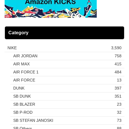
Category
NIKE
3,590
AIR JORDAN
758
AIR MAX
415
AIR FORCE 1
484
AIR FORCE
13
DUNK
397
SB DUNK
351
SB BLAZER
23
SB P-ROD
32
SB STEFAN JANOSKI
73
SB Others
88