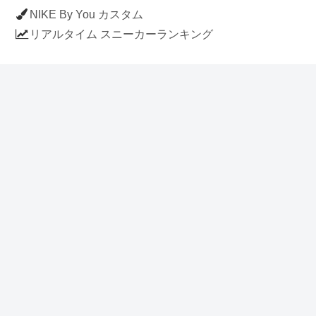
NIKE By You カスタム
リアルタイム スニーカーランキング
人気のスニーカー記事
ナイキ エアフォース1 ロー デラックス
「ワンピース」
NIKE AIR CHUKKA MOC ULTRA
[FLAX / FLAX-BLACK-BLACK]
(ah7915-201)
アディダス スタンスミス 「ホワイト/
ブルー」 (FV4083)
イラストに見える NIKE AIR FORCE 1