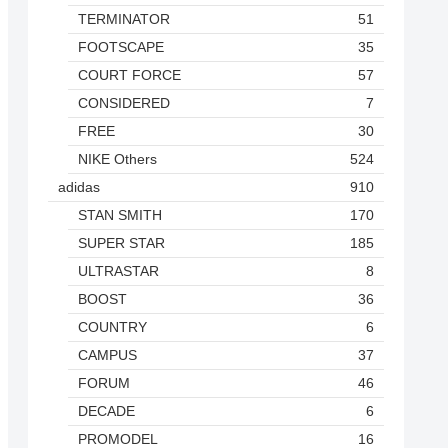
TERMINATOR
51
FOOTSCAPE
35
COURT FORCE
57
CONSIDERED
7
FREE
30
NIKE Others
524
adidas
910
STAN SMITH
170
SUPER STAR
185
ULTRASTAR
8
BOOST
36
COUNTRY
6
CAMPUS
37
FORUM
46
DECADE
6
PROMODEL
16