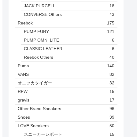
JACK PURCELL
18
CONVERSE Others
43
Reebok
175
PUMP FURY
121
PUMP OMNI LITE
6
CLASSIC LEATHER
6
Reebok Others
40
Puma
140
VANS
82
オニツカタイガー
32
RFW
15
gravis
17
Other Brand Sneakers
96
Shoes
39
LOVE Sneakers
50
スニーカーレポート
15