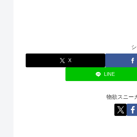
シ
X
LINE
物欲スニー