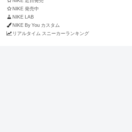
NIKE 近日発売
NIKE 発売中
NIKE LAB
NIKE By You カスタム
リアルタイム スニーカーランキング
人気のスニーカー記事
ナイキ エアフォース1 ロー デラックス
「ワンピース」
NIKE AIR CHUKKA MOC ULTRA
[FLAX / FLAX-BLACK-BLACK]
(ah7915-201)
アディダス スタンスミス 「ホワイト/
ブルー」 (FV4083)