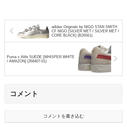
adidas Originals by NIGO STAN SMITH
CF NIGO [SILVER MET / SILVER MET /
CORE BLACK] (B26561)
Puma x Alife SUEDE [WHISPER WHITE
/ AMAZON] (358407-01)
コメント
コメントを書き込む