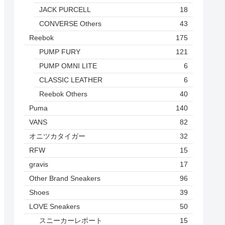
JACK PURCELL
18
CONVERSE Others
43
Reebok
175
PUMP FURY
121
PUMP OMNI LITE
6
CLASSIC LEATHER
6
Reebok Others
40
Puma
140
VANS
82
オニツカタイガー
32
RFW
15
gravis
17
Other Brand Sneakers
96
Shoes
39
LOVE Sneakers
50
スニーカーレポート
15