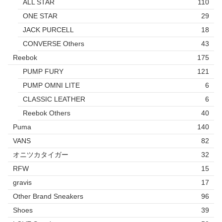
ALL STAR
110
ONE STAR
29
JACK PURCELL
18
CONVERSE Others
43
Reebok
175
PUMP FURY
121
PUMP OMNI LITE
6
CLASSIC LEATHER
6
Reebok Others
40
Puma
140
VANS
82
オニツカタイガー
32
RFW
15
gravis
17
Other Brand Sneakers
96
Shoes
39