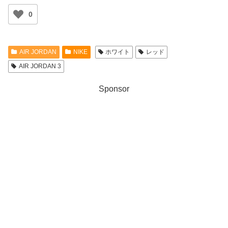
0
AIR JORDAN
NIKE
ホワイト
レッド
AIR JORDAN 3
Sponsor