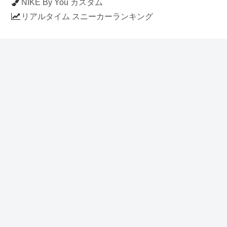
NIKE By You カスタム
リアルタイム スニーカーランキング
人気のスニーカー記事
ナイキ エアフォース1 ロー デラックス
「ワンピース」
NIKE AIR CHUKKA MOC ULTRA
[FLAX / FLAX-BLACK-BLACK]
(ah7915-201)
アディダス スタンスミス 「ホワイト/
ブルー」 (FV4083)
イラストに見える NIKE AIR FORCE 1
の作り方