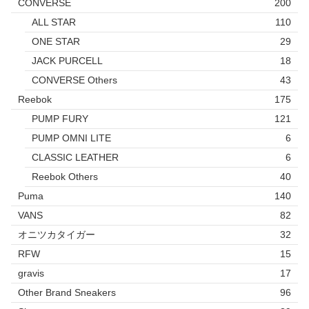
CONVERSE
200
ALL STAR
110
ONE STAR
29
JACK PURCELL
18
CONVERSE Others
43
Reebok
175
PUMP FURY
121
PUMP OMNI LITE
6
CLASSIC LEATHER
6
Reebok Others
40
Puma
140
VANS
82
オニツカタイガー
32
RFW
15
gravis
17
Other Brand Sneakers
96