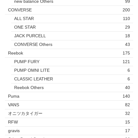
new balance Others
99
CONVERSE
200
ALL STAR
110
ONE STAR
29
JACK PURCELL
18
CONVERSE Others
43
Reebok
175
PUMP FURY
121
PUMP OMNI LITE
6
CLASSIC LEATHER
6
Reebok Others
40
Puma
140
VANS
82
オニツカタイガー
32
RFW
15
gravis
17