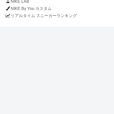
NIKE LAB
NIKE By You カスタム
リアルタイム スニーカーランキング
人気のスニーカー記事
ナイキ エアフォース1 ロー デラックス
「ワンピース」
NIKE AIR CHUKKA MOC ULTRA
[FLAX / FLAX-BLACK-BLACK]
(ah7915-201)
アディダス スタンスミス 「ホワイト/
ブルー」 (FV4083)