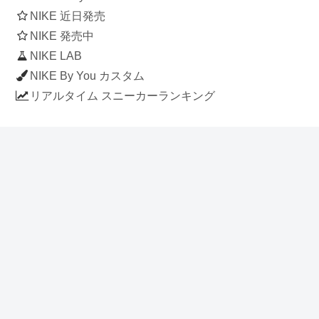
NIKE 近日発売
NIKE 発売中
NIKE LAB
NIKE By You カスタム
リアルタイム スニーカーランキング
人気のスニーカー記事
ナイキ エアフォース1 ロー デラックス
「ワンピース」
NIKE AIR CHUKKA MOC ULTRA
[FLAX / FLAX-BLACK-BLACK]
(ah7915-201)
アディダス スタンスミス 「ホワイト/