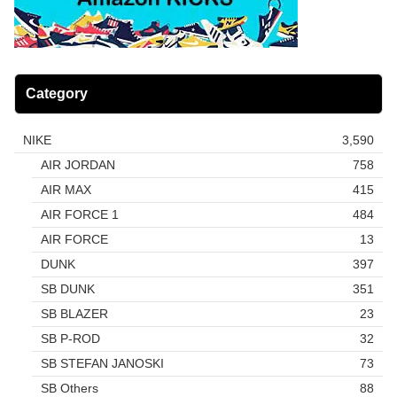
Category
NIKE
3,590
AIR JORDAN
758
AIR MAX
415
AIR FORCE 1
484
AIR FORCE
13
DUNK
397
SB DUNK
351
SB BLAZER
23
SB P-ROD
32
SB STEFAN JANOSKI
73
SB Others
88