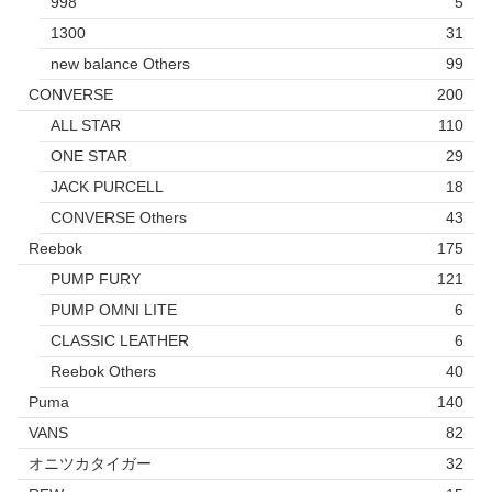
998
5
1300
31
new balance Others
99
CONVERSE
200
ALL STAR
110
ONE STAR
29
JACK PURCELL
18
CONVERSE Others
43
Reebok
175
PUMP FURY
121
PUMP OMNI LITE
6
CLASSIC LEATHER
6
Reebok Others
40
Puma
140
VANS
82
オニツカタイガー
32