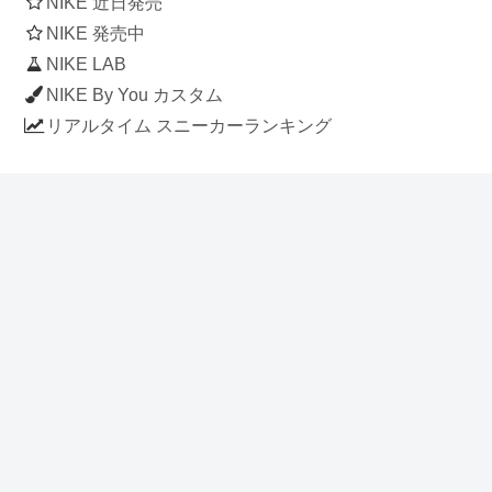
NIKE 近日発売
NIKE 発売中
NIKE LAB
NIKE By You カスタム
リアルタイム スニーカーランキング
人気のスニーカー記事
ナイキ エアフォース1 ロー デラックス
「ワンピース」
NIKE AIR CHUKKA MOC ULTRA
[FLAX / FLAX-BLACK-BLACK]
(ah7915-201)
アディダス スタンスミス 「ホワイト/
ブルー」 (FV4083)