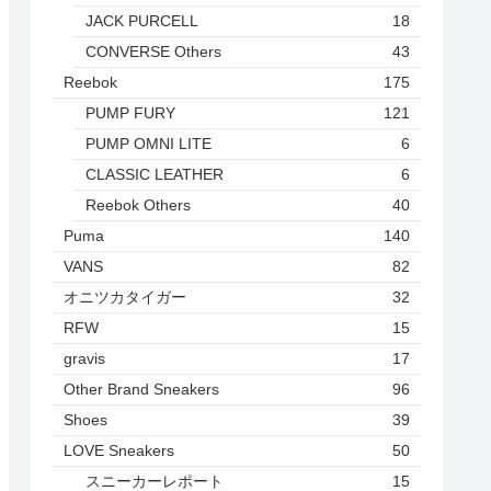
JACK PURCELL
18
CONVERSE Others
43
Reebok
175
PUMP FURY
121
PUMP OMNI LITE
6
CLASSIC LEATHER
6
Reebok Others
40
Puma
140
VANS
82
オニツカタイガー
32
RFW
15
gravis
17
Other Brand Sneakers
96
Shoes
39
LOVE Sneakers
50
スニーカーレポート
15