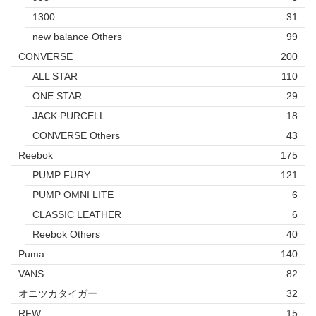
1300
31
new balance Others
99
CONVERSE
200
ALL STAR
110
ONE STAR
29
JACK PURCELL
18
CONVERSE Others
43
Reebok
175
PUMP FURY
121
PUMP OMNI LITE
6
CLASSIC LEATHER
6
Reebok Others
40
Puma
140
VANS
82
オニツカタイガー
32
RFW
15