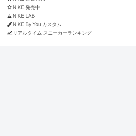
NIKE 発売中
NIKE LAB
NIKE By You カスタム
リアルタイム スニーカーランキング
人気のスニーカー記事
ナイキ エアフォース1 ロー デラックス
「ワンピース」
NIKE AIR CHUKKA MOC ULTRA
[FLAX / FLAX-BLACK-BLACK]
(ah7915-201)
アディダス スタンスミス 「ホワイト/
ブルー」 (FV4083)