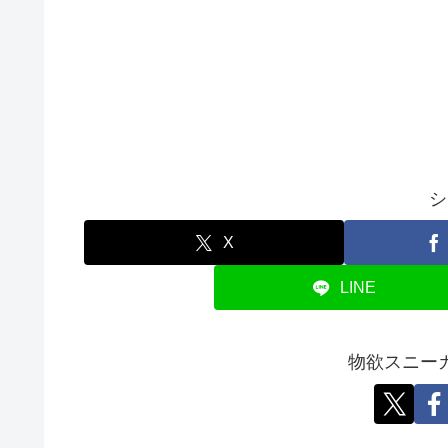
シ
X
LINE
物欲スニー