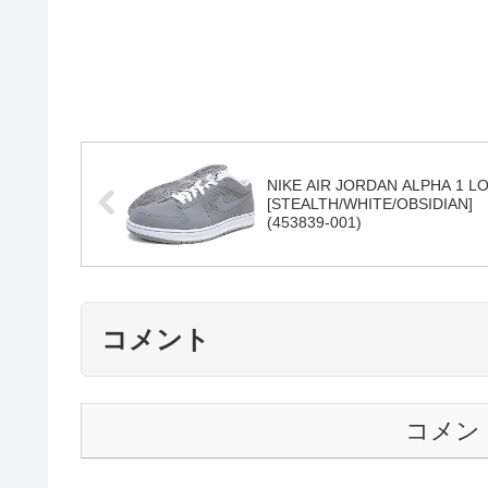
NIKE AIR JORDAN ALPHA 1 L
[STEALTH/WHITE/OBSIDIAN]
(453839-001)
コメント
コメン