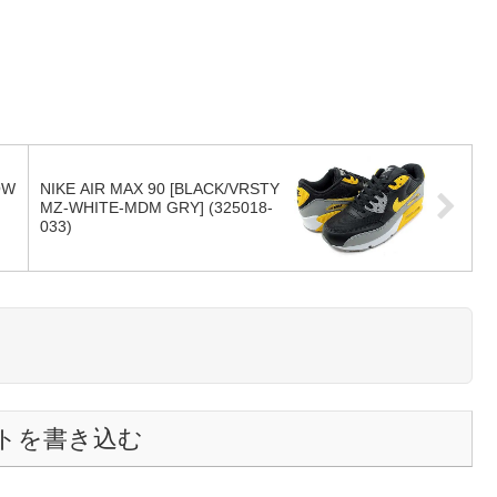
OW
NIKE AIR MAX 90 [BLACK/VRSTY
MZ-WHITE-MDM GRY] (325018-
033)
トを書き込む