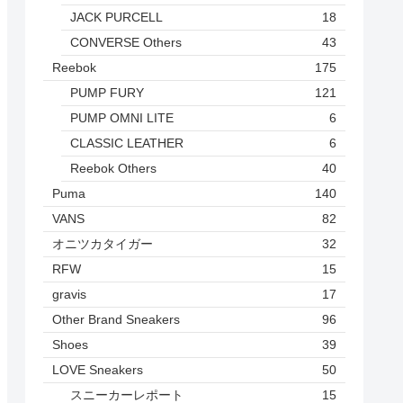
JACK PURCELL
18
CONVERSE Others
43
Reebok
175
PUMP FURY
121
PUMP OMNI LITE
6
CLASSIC LEATHER
6
Reebok Others
40
Puma
140
VANS
82
オニツカタイガー
32
RFW
15
gravis
17
Other Brand Sneakers
96
Shoes
39
LOVE Sneakers
50
スニーカーレポート
15