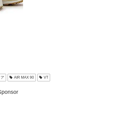
ドア
AIR MAX 90
VT
Sponsor