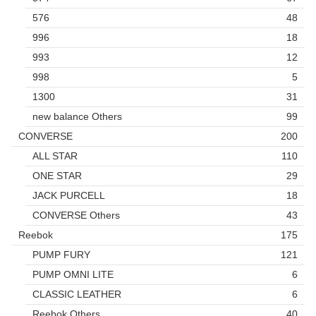
576
48
996
18
993
12
998
5
1300
31
new balance Others
99
CONVERSE
200
ALL STAR
110
ONE STAR
29
JACK PURCELL
18
CONVERSE Others
43
Reebok
175
PUMP FURY
121
PUMP OMNI LITE
6
CLASSIC LEATHER
6
Reebok Others
40