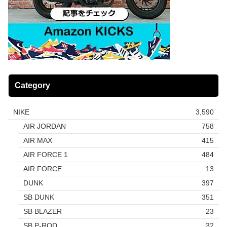
Category
NIKE
3,590
AIR JORDAN
758
AIR MAX
415
AIR FORCE 1
484
AIR FORCE
13
DUNK
397
SB DUNK
351
SB BLAZER
23
SB P-ROD
32