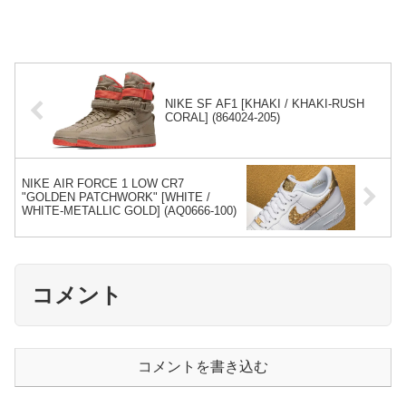
NIKE SF AF1 [KHAKI / KHAKI-RUSH
CORAL] (864024-205)
NIKE AIR FORCE 1 LOW CR7
"GOLDEN PATCHWORK" [WHITE /
WHITE-METALLIC GOLD] (AQ0666-100)
コメント
コメントを書き込む