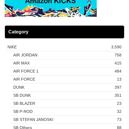
Category
NIKE
3,590
AIR JORDAN
758
AIR MAX
415
AIR FORCE 1
484
AIR FORCE
13
DUNK
397
SB DUNK
351
SB BLAZER
23
SB P-ROD
32
SB STEFAN JANOSKI
73
SB Others
88