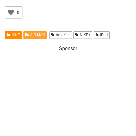
0
NIKE
AIR MAX
ホワイト
NIKE+
iPod
Sponsor