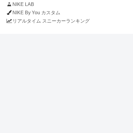
NIKE LAB
NIKE By You カスタム
リアルタイム スニーカーランキング
人気のスニーカー記事
ナイキ エアフォース1 ロー デラックス
「ワンピース」
NIKE AIR CHUKKA MOC ULTRA
[FLAX / FLAX-BLACK-BLACK]
(ah7915-201)
アディダス スタンスミス 「ホワイト/
ブルー」 (FV4083)