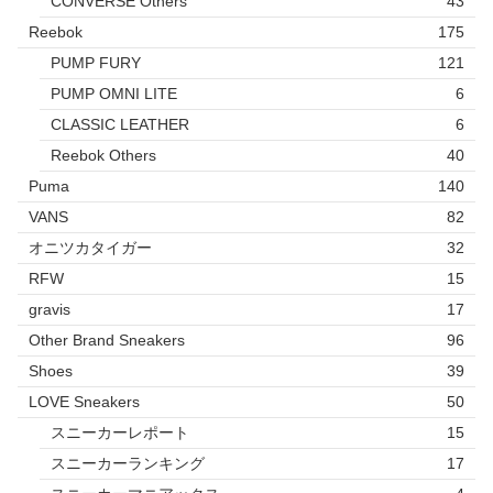
CONVERSE Others
43
Reebok
175
PUMP FURY
121
PUMP OMNI LITE
6
CLASSIC LEATHER
6
Reebok Others
40
Puma
140
VANS
82
オニツカタイガー
32
RFW
15
gravis
17
Other Brand Sneakers
96
Shoes
39
LOVE Sneakers
50
スニーカーレポート
15
スニーカーランキング
17