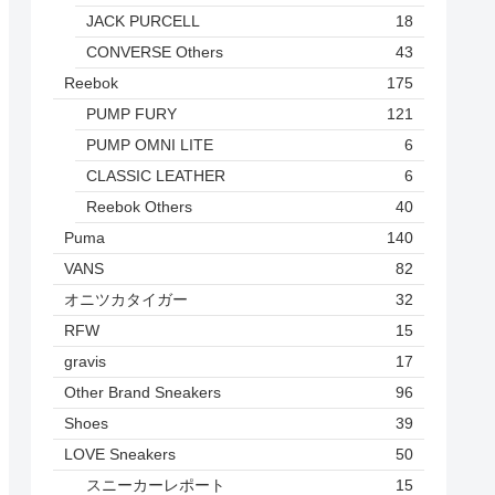
JACK PURCELL
18
CONVERSE Others
43
Reebok
175
PUMP FURY
121
PUMP OMNI LITE
6
CLASSIC LEATHER
6
Reebok Others
40
Puma
140
VANS
82
オニツカタイガー
32
RFW
15
gravis
17
Other Brand Sneakers
96
Shoes
39
LOVE Sneakers
50
スニーカーレポート
15