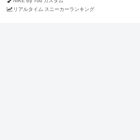
NIKE By You カスタム
リアルタイム スニーカーランキング
人気のスニーカー記事
ナイキ エアフォース1 ロー デラックス
「ワンピース」
NIKE AIR CHUKKA MOC ULTRA
[FLAX / FLAX-BLACK-BLACK]
(ah7915-201)
アディダス スタンスミス 「ホワイト/
ブルー」 (FV4083)
イラストに見える NIKE AIR FORCE 1
の作り方