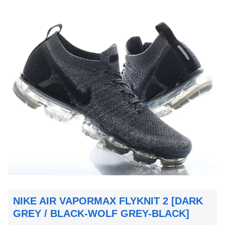
NIKE AIR VAPORMAX FLYKNIT 2 [DARK
GREY / BLACK-WOLF GREY-BLACK]