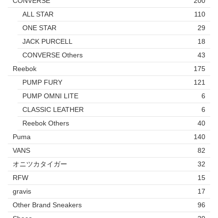
CONVERSE
200
ALL STAR
110
ONE STAR
29
JACK PURCELL
18
CONVERSE Others
43
Reebok
175
PUMP FURY
121
PUMP OMNI LITE
6
CLASSIC LEATHER
6
Reebok Others
40
Puma
140
VANS
82
オニツカタイガー
32
RFW
15
gravis
17
Other Brand Sneakers
96