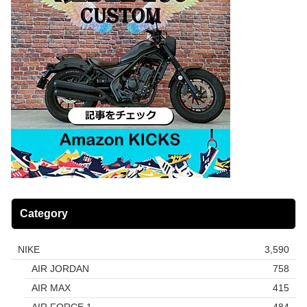
Category
NIKE
3,590
AIR JORDAN
758
AIR MAX
415
AIR FORCE 1
484