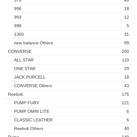
576
48
996
18
993
12
998
5
1300
31
new balance Others
99
CONVERSE
200
ALL STAR
110
ONE STAR
29
JACK PURCELL
18
CONVERSE Others
43
Reebok
175
PUMP FURY
121
PUMP OMNI LITE
6
CLASSIC LEATHER
6
Reebok Others
40