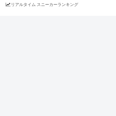
リアルタイム スニーカーランキング
人気のスニーカー記事
ナイキ エアフォース1 ロー デラックス
「ワンピース」
NIKE AIR CHUKKA MOC ULTRA
[FLAX / FLAX-BLACK-BLACK]
(ah7915-201)
アディダス スタンスミス 「ホワイト/
ブルー」 (FV4083)
イラストに見える NIKE AIR FORCE 1
の作り方