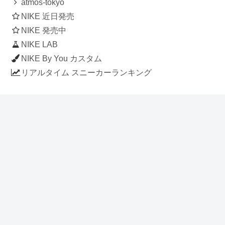
atmos-tokyo
NIKE 近日発売
NIKE 発売中
NIKE LAB
NIKE By You カスタム
リアルタイム スニーカーランキング
人気のスニーカー記事
ナイキ エアフォース1 ロー デラックス
「ワンピース」
NIKE AIR CHUKKA MOC ULTRA
[FLAX / FLAX-BLACK-BLACK]
(ah7915-201)
アディダス スタンスミス 「ホワイト/