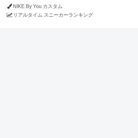
NIKE By You カスタム
リアルタイム スニーカーランキング
人気のスニーカー記事
ナイキ エアフォース1 ロー デラックス
「ワンピース」
NIKE AIR CHUKKA MOC ULTRA
[FLAX / FLAX-BLACK-BLACK]
(ah7915-201)
アディダス スタンスミス 「ホワイト/
ブルー」 (FV4083)
イラストに見える NIKE AIR FORCE 1