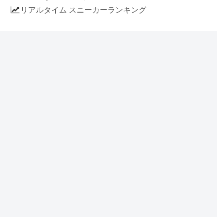
リアルタイム スニーカーランキング
人気のスニーカー記事
ナイキ エアフォース1 ロー デラックス
「ワンピース」
NIKE AIR CHUKKA MOC ULTRA
[FLAX / FLAX-BLACK-BLACK]
(ah7915-201)
アディダス スタンスミス 「ホワイト/
ブルー」 (FV4083)
イラストに見える NIKE AIR FORCE 1
の作り方