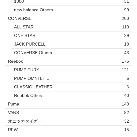
1300
31
new balance Others
99
CONVERSE
200
ALL STAR
110
ONE STAR
29
JACK PURCELL
18
CONVERSE Others
43
Reebok
175
PUMP FURY
121
PUMP OMNI LITE
6
CLASSIC LEATHER
6
Reebok Others
40
Puma
140
VANS
82
オニツカタイガー
32
RFW
15