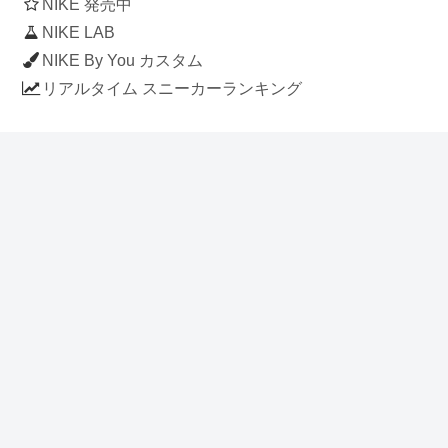
NIKE 発売中
NIKE LAB
NIKE By You カスタム
リアルタイム スニーカーランキング
人気のスニーカー記事
ナイキ エアフォース1 ロー デラックス
「ワンピース」
NIKE AIR CHUKKA MOC ULTRA
[FLAX / FLAX-BLACK-BLACK]
(ah7915-201)
アディダス スタンスミス 「ホワイト/
ブルー」 (FV4083)