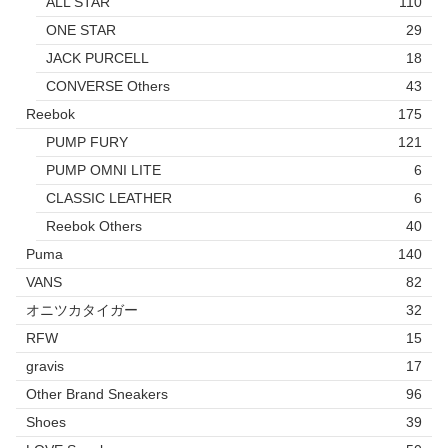
ALL STAR
110
ONE STAR
29
JACK PURCELL
18
CONVERSE Others
43
Reebok
175
PUMP FURY
121
PUMP OMNI LITE
6
CLASSIC LEATHER
6
Reebok Others
40
Puma
140
VANS
82
オニツカタイガー
32
RFW
15
gravis
17
Other Brand Sneakers
96
Shoes
39