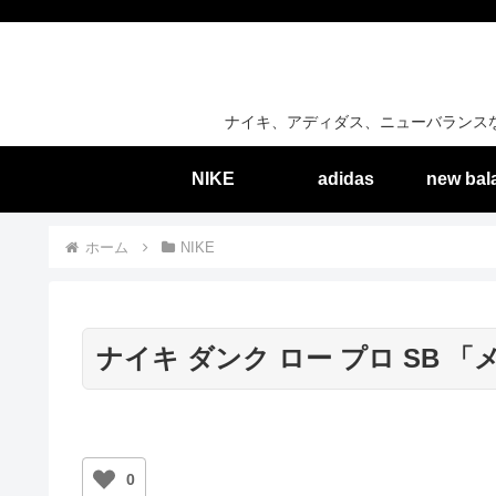
ナイキ、アディダス、ニューバランス
NIKE
adidas
new bal
ホーム
NIKE
ナイキ ダンク ロー プロ SB
0