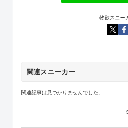
シ
X
LINE
物欲スニー