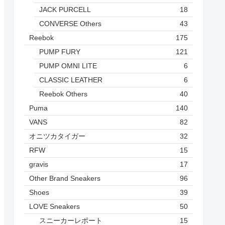
JACK PURCELL
18
CONVERSE Others
43
Reebok
175
PUMP FURY
121
PUMP OMNI LITE
6
CLASSIC LEATHER
6
Reebok Others
40
Puma
140
VANS
82
オニツカタイガー
32
RFW
15
gravis
17
Other Brand Sneakers
96
Shoes
39
LOVE Sneakers
50
スニーカーレポート
15