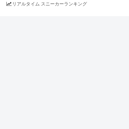
リアルタイム スニーカーランキング
人気のスニーカー記事
ナイキ エアフォース1 ロー デラックス
「ワンピース」
NIKE AIR CHUKKA MOC ULTRA
[FLAX / FLAX-BLACK-BLACK]
(ah7915-201)
アディダス スタンスミス 「ホワイト/
ブルー」 (FV4083)
イラストに見える NIKE AIR FORCE 1
の作り方