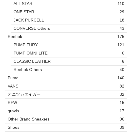
ALL STAR
110
ONE STAR
29
JACK PURCELL
18
CONVERSE Others
43
Reebok
175
PUMP FURY
121
PUMP OMNI LITE
6
CLASSIC LEATHER
6
Reebok Others
40
Puma
140
VANS
82
オニツカタイガー
32
RFW
15
gravis
17
Other Brand Sneakers
96
Shoes
39