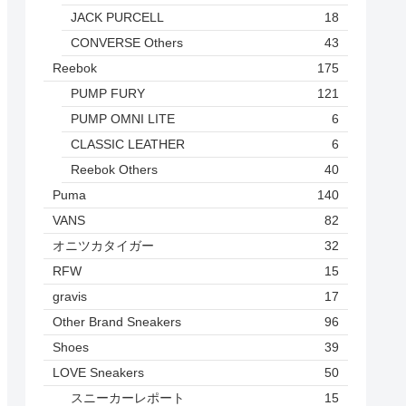
JACK PURCELL
18
CONVERSE Others
43
Reebok
175
PUMP FURY
121
PUMP OMNI LITE
6
CLASSIC LEATHER
6
Reebok Others
40
Puma
140
VANS
82
オニツカタイガー
32
RFW
15
gravis
17
Other Brand Sneakers
96
Shoes
39
LOVE Sneakers
50
スニーカーレポート
15