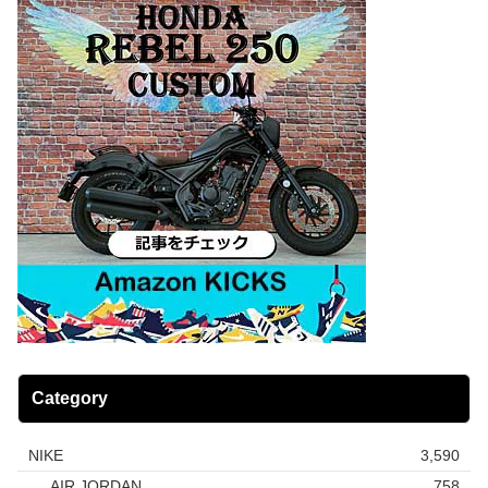
Category
NIKE
3,590
AIR JORDAN
758