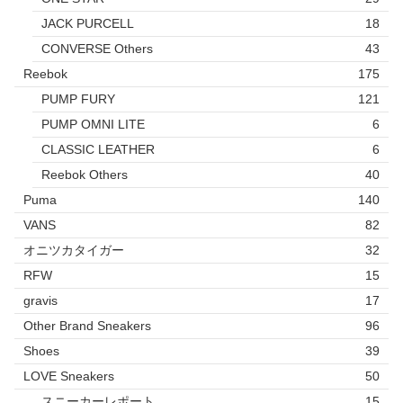
JACK PURCELL
18
CONVERSE Others
43
Reebok
175
PUMP FURY
121
PUMP OMNI LITE
6
CLASSIC LEATHER
6
Reebok Others
40
Puma
140
VANS
82
オニツカタイガー
32
RFW
15
gravis
17
Other Brand Sneakers
96
Shoes
39
LOVE Sneakers
50
スニーカーレポート
15