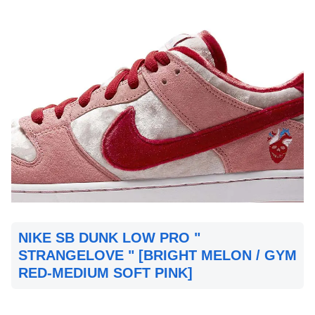
NIKE SB DUNK LOW PRO "
STRANGELOVE " [BRIGHT MELON / GYM
RED-MEDIUM SOFT PINK]