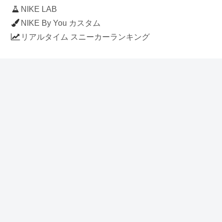
NIKE LAB
NIKE By You カスタム
リアルタイム スニーカーランキング
人気のスニーカー記事
ナイキ エアフォース1 ロー デラックス
「ワンピース」
NIKE AIR CHUKKA MOC ULTRA
[FLAX / FLAX-BLACK-BLACK]
(ah7915-201)
アディダス スタンスミス 「ホワイト/
ブルー」 (FV4083)