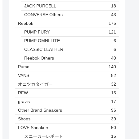
JACK PURCELL
18
CONVERSE Others
43
Reebok
175
PUMP FURY
121
PUMP OMNI LITE
6
CLASSIC LEATHER
6
Reebok Others
40
Puma
140
VANS
82
オニツカタイガー
32
RFW
15
gravis
17
Other Brand Sneakers
96
Shoes
39
LOVE Sneakers
50
スニーカーレポート
15